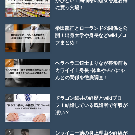
がひどい！高価格の総菜を超お得
に買う穴場！
桑田龍征とローランドの関係を公
開！出身大学や身長などwikiプロ
フまとめ！
ヘラヘラ三銃士まりなが整形前も
カワイイ！身長･体重やチバにゃ
んとの関係を徹底調査！
ドラゴン細井の経歴とwikiプロ
フ！結婚している既婚者で年収が
凄い？
シャイニー薊の炎上理由や経緯が