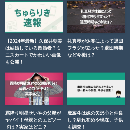
【2024年最新】久保井朝美
礼真琴が休養によって退団
は結婚している既婚者？ミ
フラグが立った？退団時期
ニスカートでかわいい画像
など今後は？
も公開！
霜降り明星せいやの父親が
魔裟斗は嫁の矢沢心と仲良
ヤバイ！母親とのエピソー
し？馴れ初めや現在、子供
ドは？実家はどこ？
も調査！