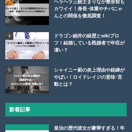
ヘラヘラ三銃士まりなが整形前も
カワイイ！身長･体重やチバにゃ
んとの関係を徹底調査！
ドラゴン細井の経歴とwikiプロ
フ！結婚している既婚者で年収が
凄い？
シャイニー薊の炎上理由や経緯が
やばい！ロイドレイジの意味･言
動とは？
新着記事
皇治の歴代彼女が豪華すぎる！年