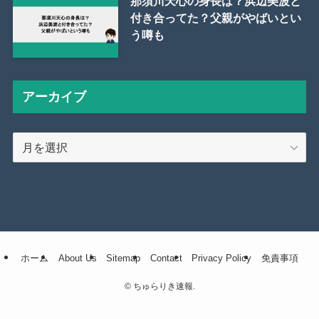
那須川天心の身長は？浜辺美波と
付き合ってた？父親がやばいとい
う噂も
アーカイブ
ア
ー
カ
イ
ブ
ホーム
About Us
Sitemap
Contact
Privacy Policy
免責事項
©
ちゅらりき速報.