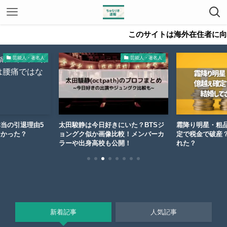
このサイトは海外在住者に向けて
芸能人・著名人
芸能人・著名人
当の引退理由5
太田駿静は今日好きにいた？BTSジ
霜降り明星・粗
なかった？
ョングク似か画像比較！メンバーカ
定で税金で破産
ラーや出身高校も公開！
れた？
新着記事
人気記事