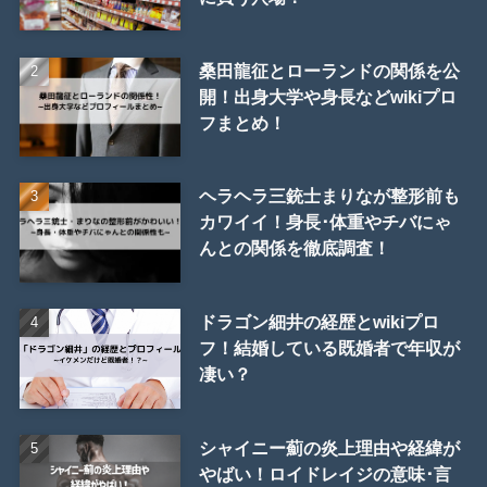
桑田龍征とローランドの関係を公
開！出身大学や身長などwikiプロ
フまとめ！
ヘラヘラ三銃士まりなが整形前も
カワイイ！身長･体重やチバにゃ
んとの関係を徹底調査！
ドラゴン細井の経歴とwikiプロ
フ！結婚している既婚者で年収が
凄い？
シャイニー薊の炎上理由や経緯が
やばい！ロイドレイジの意味･言