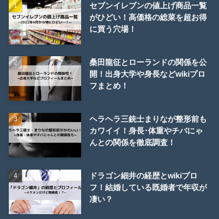
セブンイレブンの値上げ商品一覧
がひどい！高価格の総菜を超お得
に買う穴場！
桑田龍征とローランドの関係を公
開！出身大学や身長などwikiプロ
フまとめ！
ヘラヘラ三銃士まりなが整形前も
カワイイ！身長･体重やチバにゃ
んとの関係を徹底調査！
ドラゴン細井の経歴とwikiプロ
フ！結婚している既婚者で年収が
凄い？