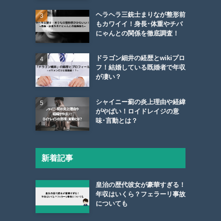
ヘラヘラ三銃士まりなが整形前
もカワイイ！身長･体重やチバ
にゃんとの関係を徹底調査！
ドラゴン細井の経歴とwikiプロ
フ！結婚している既婚者で年収
が凄い？
シャイニー薊の炎上理由や経緯
がやばい！ロイドレイジの意
味･言動とは？
新着記事
皇治の歴代彼女が豪華すぎる！
年収はいくら？フェラーリ事故
についても