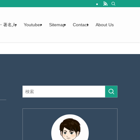
・著名人
Youtuber
Sitemap
Contact
About Us