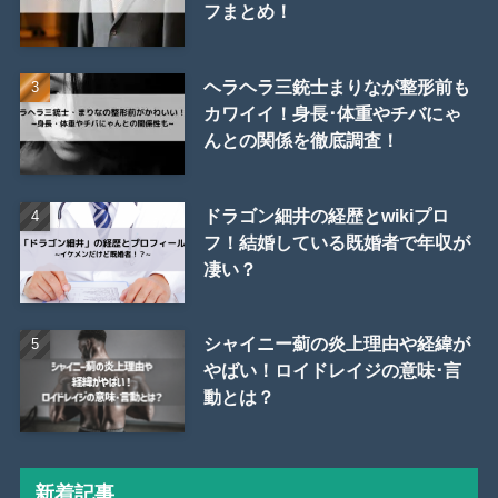
フまとめ！
ヘラヘラ三銃士まりなが整形前も
カワイイ！身長･体重やチバにゃ
んとの関係を徹底調査！
ドラゴン細井の経歴とwikiプロ
フ！結婚している既婚者で年収が
凄い？
シャイニー薊の炎上理由や経緯が
やばい！ロイドレイジの意味･言
動とは？
新着記事