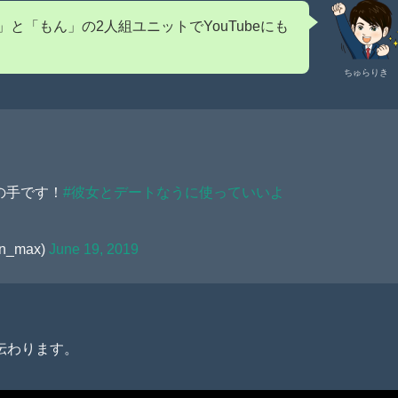
と「もん」の2人組ユニットでYouTubeにも
ちゅらりき
の手です！
#彼女とデートなうに使っていいよ
_max)
June 19, 2019
伝わります。