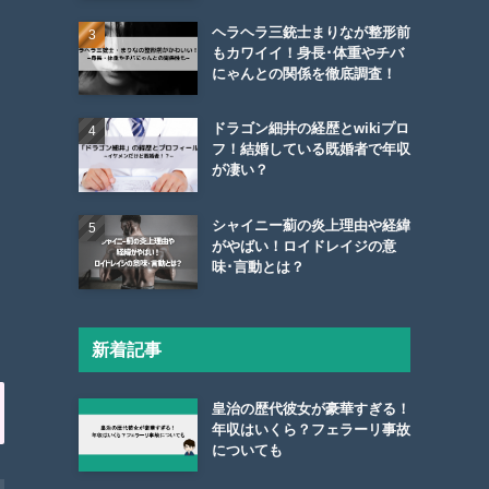
ヘラヘラ三銃士まりなが整形前
もカワイイ！身長･体重やチバ
にゃんとの関係を徹底調査！
ドラゴン細井の経歴とwikiプロ
フ！結婚している既婚者で年収
が凄い？
シャイニー薊の炎上理由や経緯
がやばい！ロイドレイジの意
味･言動とは？
新着記事
皇治の歴代彼女が豪華すぎる！
年収はいくら？フェラーリ事故
についても