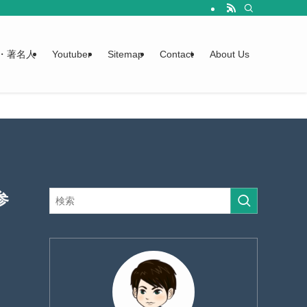
・著名人
Youtuber
Sitemap
Contact
About Us
参