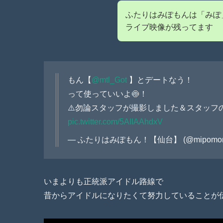
ふたりはみぽもんは「みぽ」
ライブ映像が残ってます
もん【
@mtl_Got
】とデートなう！
って使っていいよ🍥！
⚠️勿論スタッフが撮影しました＆スタッフ
pic.twitter.com/5AIIAAhdxV
— ふたりはみぽもん！【仙台】 (@mipomon
いまよりも正統派アイドル路線で
昔からアイドルになりたくて努力していることが