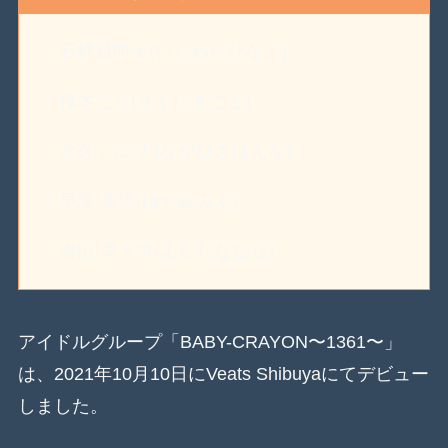
・石綿日向子(いしわたひなこ)
・桜木こと(さくらきこと)
・永久 ハンナ(ながひさはんな)
・早海 美玖(はやみみく)
・吉田 菜々世(よしだななせ)
アイドルグループ「BABY-CRAYON〜1361〜」
は、2021年10月10日にVeats Shibuyaにてデビュー
しました。