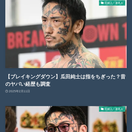
芸能人・著名人
【ブレイキングダウン】瓜田純士は指をちぎった？昔
のヤバい経歴も調査
2025年2月11日
芸能人・著名人