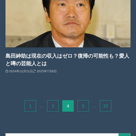
島田紳助は現在の収入はゼロ？復帰の可能性も？愛人
と噂の芸能人とは
2024年12月21日
2025年7月8日
1
...
3
4
5
...
15