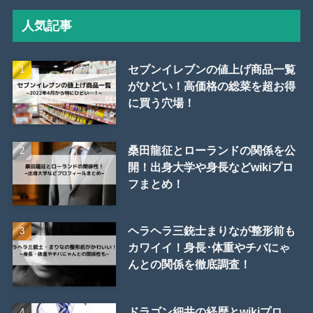
人気記事
セブンイレブンの値上げ商品一覧
がひどい！高価格の総菜を超お得
に買う穴場！
桑田龍征とローランドの関係を公
開！出身大学や身長などwikiプロ
フまとめ！
ヘラヘラ三銃士まりなが整形前も
カワイイ！身長･体重やチバにゃ
んとの関係を徹底調査！
ドラゴン細井の経歴とwikiプロ