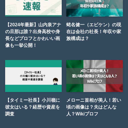
【2024年最新】山内泉アナ
蛯名健一（エビケン）の現
の旦那は誰？出身高校や身
在は会社の社長！年収や家
長などプロフとかわいい画
族構成は？
像も一挙公開！
【タイミー社長】小川嶺に
メローニ首相が美人！若い
彼女はいる？経歴や資産を
頃の画像は？夫はどんな
調査
人？Wikiプロフ