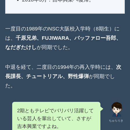
一度目の1989年のNSC大阪校入学時（8期生）に
は、
千原兄弟、FUJIWARA、バッファロー吾郎、
なだぎたけし
が同期でした。
中退を経て、二度目の1994年の再入学時には、
次
長課長、チュートリアル、野性爆弾
が同期でし
た。
2期ともテレビでバリバリ活躍して
いる芸人を輩出していて、さすが
ちゅらりき
吉本興業ですよね。