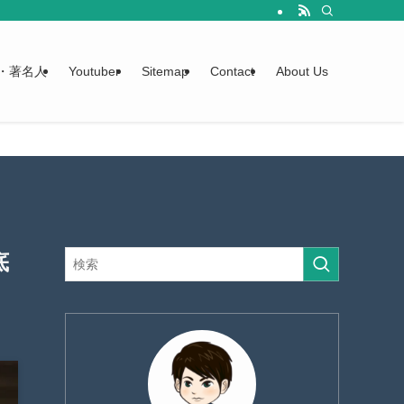
・著名人
Youtuber
Sitemap
Contact
About Us
底