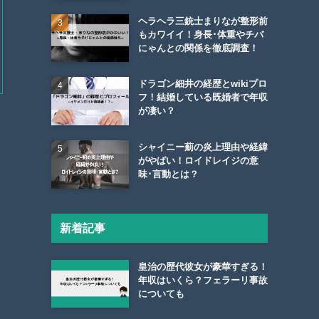
ヘラヘラ三銃士まりなが整形前
もカワイイ！身長･体重やチバ
にゃんとの関係を徹底調査！
ドラゴン細井の経歴とwikiプロ
フ！結婚している既婚者で年収
が凄い？
シャイニー薊の炎上理由や経緯
がやばい！ロイドレイジの意
味･言動とは？
新着記事
皇治の歴代彼女が豪華すぎる！
年収はいくら？フェラーリ事故
についても