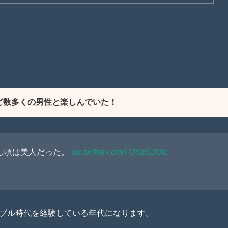
ど数多くの男性と楽しんでいた！
し頃は美人だった。
pic.twitter.com/FOSz62IOIc
るバブル時代を経験している年代になります。